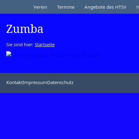
Verein
Termine
Angebote des HTSV
V
Zumba
Sie sind hier:
Startseite
Kontakt
Impressum
Datenschutz